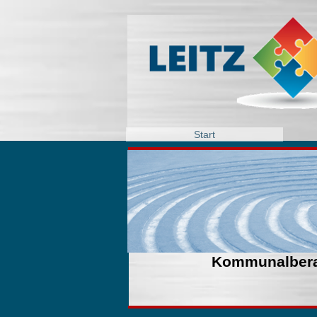
Start
Kommunalber
Alexander Leitz Mediation Kommunalberatung Dorfbionik Förderberatung Projektmanagement S
Denkwerkstatt