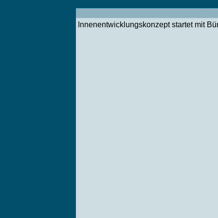
Innenentwicklungskonzept startet mit B