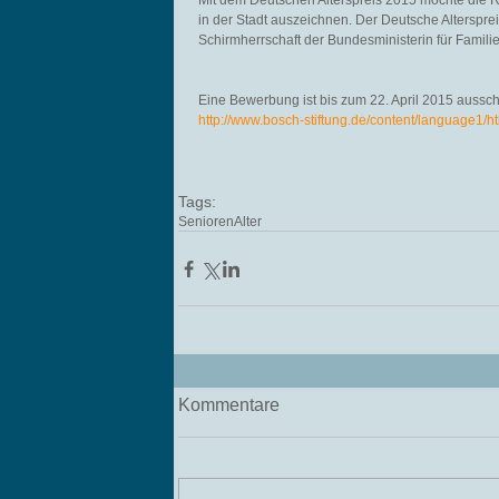
Mit dem Deutschen Alterspreis 2015 möchte die Ro
in der Stadt auszeichnen. Der Deutsche Alterspreis
Schirmherrschaft der Bundesministerin für Famil
Eine Bewerbung ist bis zum 22. April 2015 aussch
http://www.bosch-stiftung.de/content/language1/h
Tags:
Senioren
Alter
Kommentare